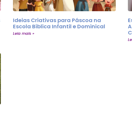
s
Ideias Criativas para Páscoa na
E
Escola Bíblica Infantil e Dominical
A
C
Leia mais »
Le