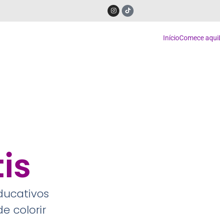
Início
Comece aqui
is
educativos
e colorir