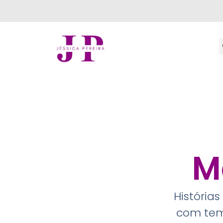
M
Histórias
com tema