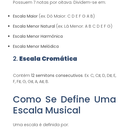
Possuem 7 notas por oitava. Dividem-se em:
Escala Maior
(ex: Dó Maior: C D E F G A B)
Escala Menor Natural
(ex: Lá Menor: A B C D E F G)
Escala Menor Harmônica
Escala Menor Melódica
2.
Escala Cromática
Contém
12 semitons consecutivos
. Ex: C, C♯, D, D♯, E,
F, F♯, G, G♯, A, A♯, B.
Como Se Define Uma
Escala Musical
Uma escala é definida por: