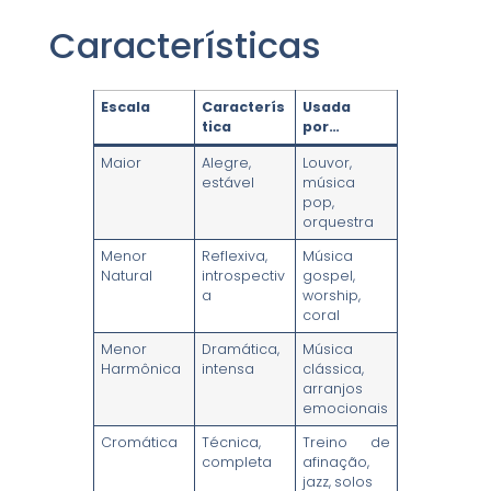
Características
Escala
Caracterís
Usada
tica
por…
Maior
Alegre,
Louvor,
estável
música
pop,
orquestra
Menor
Reflexiva,
Música
Natural
introspectiv
gospel,
a
worship,
coral
Menor
Dramática,
Música
Harmônica
intensa
clássica,
arranjos
emocionais
Cromática
Técnica,
Treino de
completa
afinação,
jazz, solos