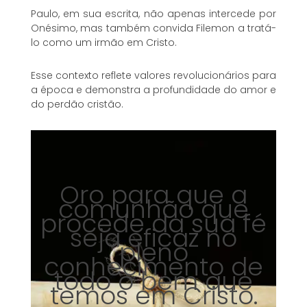
Paulo, em sua escrita, não apenas intercede por
Onésimo, mas também convida Filemon a tratá-
lo como um irmão em Cristo.
Esse contexto reflete valores revolucionários para
a época e demonstra a profundidade do amor e
do perdão cristão.
Oro para que a
comunhão que
procede da sua fé
seja eficaz no
pleno
conhecimento de
todo o bem que
temos em Cristo.