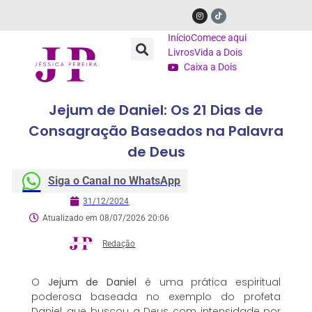
Início
Comece aqui
Livros
Vida a Dois
Caixa a Dois
Jejum de Daniel: Os 21 Dias de
Consagração Baseados na Palavra
de Deus
Siga o Canal no WhatsApp
31/12/2024
Atualizado em 08/07/2026 20:06
Redação
O
Jejum de Daniel
é uma prática espiritual
poderosa baseada no exemplo do profeta
Daniel, que buscou a Deus com intensidade por