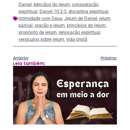
Daniel
,
bênçãos do jejum
,
consagração
espiritual
,
Daniel 10:2-3
,
disciplina espiritual
,
intimidade com Deus
,
Jejum de Daniel
,
jejum
parcial
,
oração e jejum
,
princípios do jejum
,
propósito de jejum
,
renovação espiritual
,
versículos sobre jejum
,
vida cristã
Anterior
Próximo
Leia também: