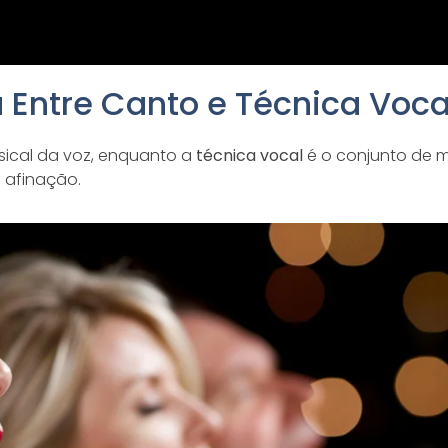
a Entre Canto e Técnica Voca
ical da voz, enquanto a
técnica vocal
é o conjunto de 
 afinação.