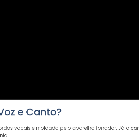
 Voz e Canto?
ordas vocais e moldado pelo aparelho fonador. Já o
ca
nia.