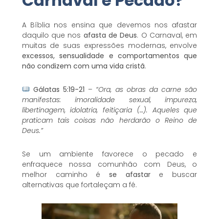
Carnaval é Pecado?
A Bíblia nos ensina que devemos nos afastar
daquilo que nos
afasta de Deus
. O Carnaval, em
muitas de suas expressões modernas, envolve
excessos, sensualidade e comportamentos que
não condizem com uma vida cristã
.
Gálatas 5:19-21
–
“Ora, as obras da carne são
manifestas: imoralidade sexual, impureza,
libertinagem, idolatria, feitiçaria (…). Aqueles que
praticam tais coisas não herdarão o Reino de
Deus.”
Se um ambiente favorece o pecado e
enfraquece nossa comunhão com Deus, o
melhor caminho é
se afastar
e buscar
alternativas que fortaleçam a fé.