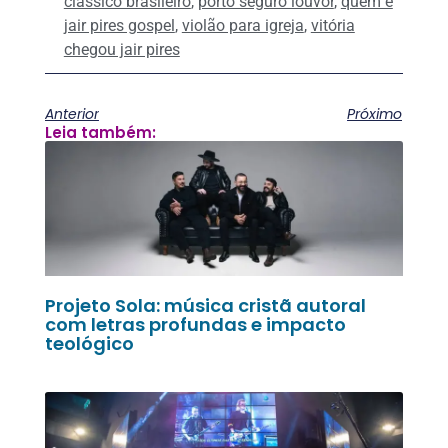
clássico brasileiro
,
porto seguro louvor
,
quem é
jair pires gospel
,
violão para igreja
,
vitória
chegou jair pires
Anterior
Próximo
Leia também:
Projeto Sola: música cristã autoral
com letras profundas e impacto
teológico