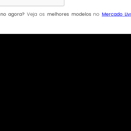
no agora?
Veja os
melhores modelos
no
Mercado Liv