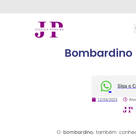
Bombardino (
Siga o 
12/04/2025
Atu
O
bombardino
, também conh