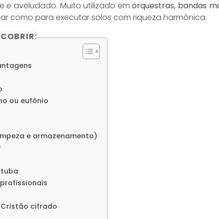
e e aveludado. Muito utilizado em
orquestras, bandas mar
har como para executar solos com riqueza harmônica.
SCOBRIR:
antagens
o
o ou eufônio
limpeza e armazenamento)
?
 tuba
profissionais
 Cristão cifrado