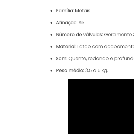
Família:
Metais.
Afinação:
Si♭.
Número de válvulas:
Geralmente 3
Material:
Latão com acabamento 
Som:
Quente, redondo e profund
Peso médio:
3,5 a 5 kg.