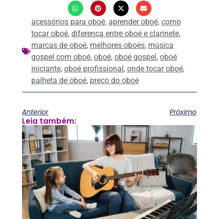
acessórios para oboé
,
aprender oboé
,
como
tocar oboé
,
diferença entre oboé e clarinete
,
marcas de oboé
,
melhores oboés
,
música
gospel com oboé
,
oboé
,
oboé gospel
,
oboé
iniciante
,
oboé profissional
,
onde tocar oboé
,
palheta de oboé
,
preço do oboé
Anterior
Próximo
Leia também: