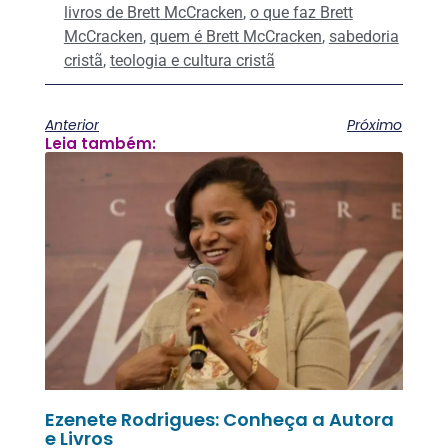
livros de Brett McCracken
,
o que faz Brett
McCracken
,
quem é Brett McCracken
,
sabedoria
cristã
,
teologia e cultura cristã
Anterior
Próximo
Leia também:
Ezenete Rodrigues: Conheça a Autora
e Livros