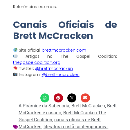
Referências externas:
Canais Oficiais de
Brett McCracken
Site oficial
:
brettmccracken.com
Artigos no The Gospel Coalition
:
thegospelcoalition.org
Twitter
:
@brettmccracken
Instagram
:
@brettmccracken
A Pirâmide da Sabedoria
,
Brett McCracken
,
Brett
McCracken é casado
,
Brett McCracken The
Gospel Coalition
,
canais oficiais de Brett
McCracken
,
literatura cristã contemporânea
,