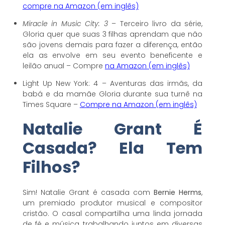
compre na Amazon (em inglês)
Miracle in Music City: 3
– Terceiro livro da série,
Gloria quer que suas 3 filhas aprendam que não
são jovens demais para fazer a diferença, então
ela as envolve em seu evento beneficente e
leilão anual – Compre
na Amazon (em inglês)
Light Up New York: 4 – Aventuras das irmãs, da
babá e da mamãe Gloria durante sua turnê na
Times Square –
Compre na Amazon (em inglês)
Natalie Grant É
Casada? Ela Tem
Filhos?
Sim! Natalie Grant é casada com
Bernie Herms
,
um premiado produtor musical e compositor
cristão. O casal compartilha uma linda jornada
de fé e música, trabalhando juntos em diversas