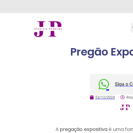
Pregão Expo
Siga o 
23/12/2024
Atu
A
pregação expositiva
é uma form