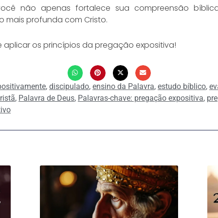
ocê não apenas fortalece sua compreensão bíblic
o mais profunda com Cristo.
aplicar os princípios da pregação expositiva!
positivamente
,
discipulado
,
ensino da Palavra
,
estudo bíblico
,
ev
istã
,
Palavra de Deus
,
Palavras-chave: pregação expositiva
,
pre
ivo