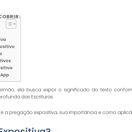
COBRIR:
iva
sitivo
a
tivos
sitiva
sApp
sermão, ela busca expor o significado do texto conform
ofunda das Escrituras.
 é a pregação expositiva, sua importância e como aplicá
Expositiva?