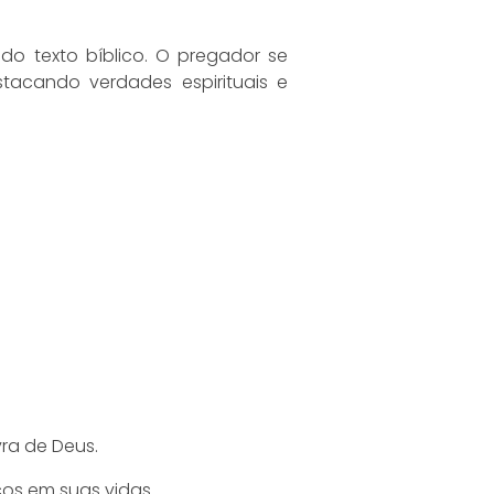
o texto bíblico. O pregador se
estacando verdades espirituais e
ra de Deus.
cos em suas vidas.