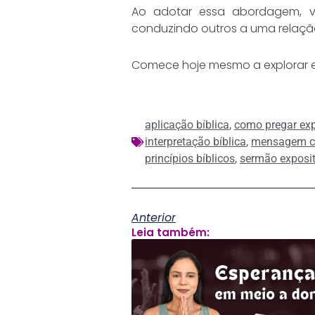
Ao adotar essa abordagem, v
conduzindo outros a uma relaçã
Comece hoje mesmo a explorar e 
aplicação bíblica
,
como pregar ex
interpretação bíblica
,
mensagem cr
princípios bíblicos
,
sermão exposit
Anterior
Leia também: