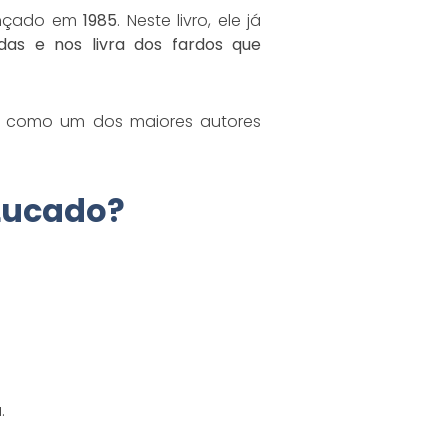
ançado em
1985
. Neste livro, ele já
as e nos livra dos fardos que
se como um dos maiores autores
 Lucado?
.