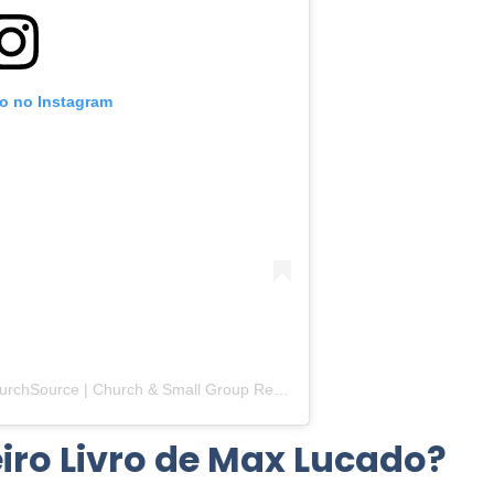
to no Instagram
Uma publicação compartilhada por ChurchSource | Church & Small Group Resources (@churchsource)
eiro Livro de Max Lucado?