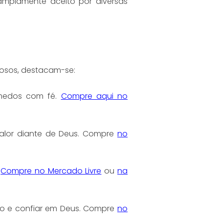
amplamente aceito por diversas
mosos, destacam-se:
 medos com fé.
Compre aqui no
 valor diante de Deus. Compre
no
s
Compre no Mercado Livre
ou
na
do e confiar em Deus. Compre
no