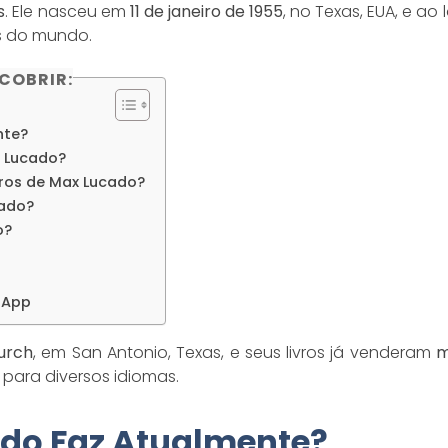
s
. Ele nasceu em
11 de janeiro de 1955
, no Texas, EUA, e a
es do mundo.
SCOBRIR:
nte?
x Lucado?
vros de Max Lucado?
ado?
o?
sApp
hurch
, em San Antonio, Texas, e seus livros já venderam
m
para diversos idiomas.
do Faz Atualmente?