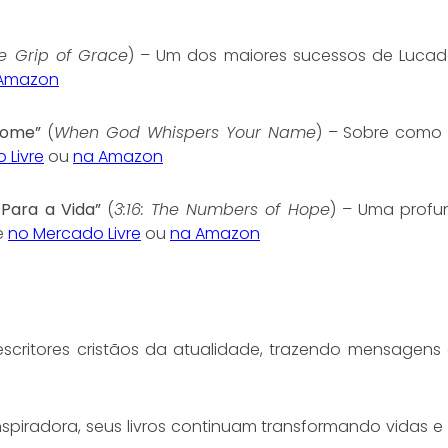
he Grip of Grace
) – Um dos maiores sucessos de Lucado
Amazon
Nome”
(
When God Whispers Your Name
) – Sobre como 
 Livre
ou
na Amazon
Para a Vida”
(
3:16: The Numbers of Hope
) – Uma profun
e
no Mercado Livre
ou
na Amazon
scritores cristãos da atualidade, trazendo mensagens
spiradora, seus livros continuam transformando vidas e 