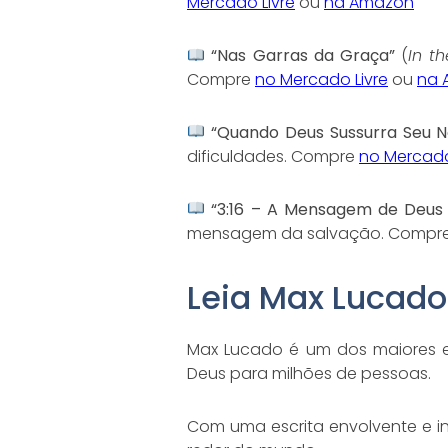
Mercado Livre
ou
na Amazon
“Nas Garras da Graça”
(
In t
Compre
no Mercado Livre
ou
na 
“Quando Deus Sussurra Seu 
dificuldades. Compre
no Mercado
“3:16 – A Mensagem de Deus 
mensagem da salvação. Compr
Leia Max Lucado
Max Lucado é um dos maiores e
Deus para milhões de pessoas.
Com uma escrita envolvente e in