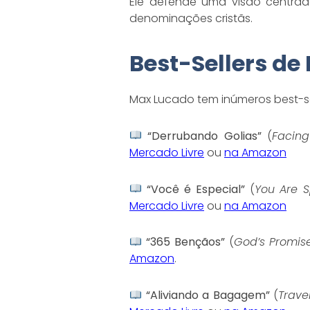
Ele defende uma visão centrad
denominações cristãs.
Best-Sellers d
Max Lucado tem inúmeros best-se
“Derrubando Golias”
(
Facing
Mercado Livre
ou
na Amazon
“Você é Especial”
(
You Are S
Mercado Livre
ou
na Amazon
“365 Bençãos”
(
God’s Promise
Amazon
.
“Aliviando a Bagagem”
(
Trave