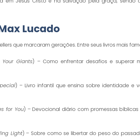
a em Jesus Cristo e na salvação pela graça, sendo 
e Max Lucado
llers que marcaram gerações. Entre seus livros mais fa
 Your Giants
) – Como enfrentar desafios e superar
pecial
) – Livro infantil que ensina sobre identidade e
s for You
) – Devocional diário com promessas bíblica
ling Light
) – Sobre como se libertar do peso do passa