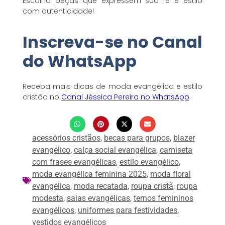
Escolha peças que expressem sua fé e estilo
com autenticidade!
Inscreva-se no Canal
do WhatsApp
Receba mais dicas de moda evangélica e estilo
cristão no
Canal Jéssica Pereira no WhatsApp
.
acessórios cristãos
,
becas para grupos
,
blazer
evangélico
,
calça social evangélica
,
camiseta
com frases evangélicas
,
estilo evangélico
,
moda evangélica feminina 2025
,
moda floral
evangélica
,
moda recatada
,
roupa cristã
,
roupa
modesta
,
saias evangélicas
,
ternos femininos
evangélicos
,
uniformes para festividades
,
vestidos evangélicos